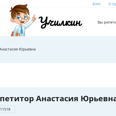
Блог
О п
Вы репет
 Анастасия Юрьевна
петитор Анастасия Юрьевн
 11518