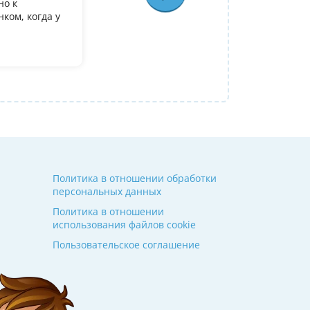
но к
У дочери есть желание поступить в it лиц
ком, когда у
олимпиадеого уровня 7 и 8 класс за лето
9. Искали посильнее преподавателя для п
Ольгой Александровне! Спасибо!
Алина
14 июля 2026
Политика в отношении обработки
персональных данных
Политика в отношении
использования файлов cookie
Пользовательское соглашение