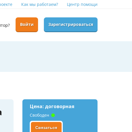
роекте
Как мы работаем?
Центр помощи
Войти
Зарегистрироваться
итор?
Цена: договорная
а
Свободен
Связаться