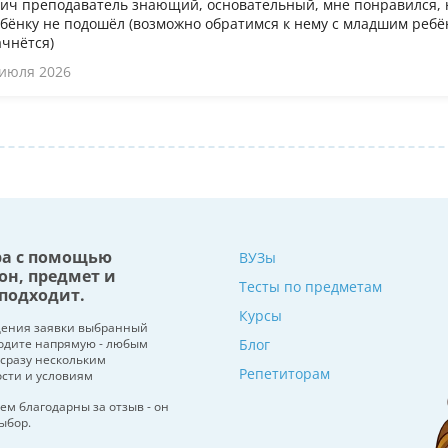
ч преподаватель знающий, основательный, мне понравился, 
бёнку не подошёл (возможно обратимся к нему с младшим ребён
ачнётся)
 июля 2026
ра с помощью
ВУЗы
он, предмет и
Тесты по предметам
подходит.
Курсы
щения заявки выбранный
водите напрямую - любым
Блог
 сразу нескольким
Репетиторам
ости и условиям
ем благодарны за отзыв - он
ыбор.