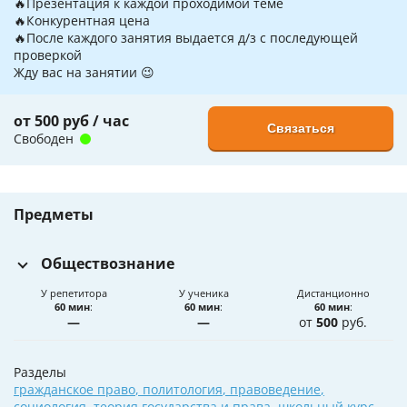
🔥Презентация к каждой проходимой теме
🔥Конкурентная цена
🔥После каждого занятия выдается д/з с последующей
проверкой
Жду вас на занятии 😉
от 500 руб / час
Связаться
Свободен
Предметы
Обществознание
У репетитора
У ученика
Дистанционно
60 мин
:
60 мин
:
60 мин
:
—
—
от
500
руб.
Разделы
гражданское право
,
политология
,
правоведение
,
социология
,
теория государства и права
,
школьный курс
,