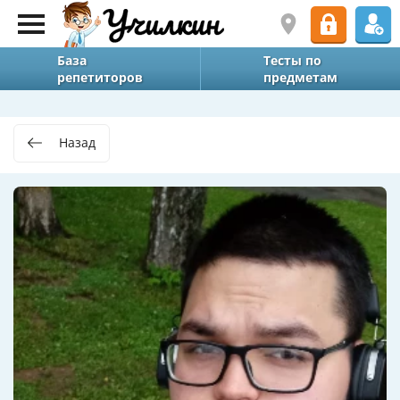
База
Тесты по
репетиторов
предметам
Назад