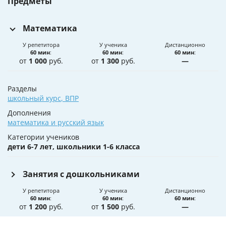
Предметы
Математика
У репетитора
У ученика
Дистанционно
60 мин
:
60 мин
:
60 мин
:
от
1 000
руб.
от
1 300
руб.
—
Разделы
школьный курс
,
ВПР
Дополнения
математика и русский язык
Категории учеников
дети 6-7 лет, школьники 1-6 класса
Занятия с дошкольниками
У репетитора
У ученика
Дистанционно
60 мин
:
60 мин
:
60 мин
:
от
1 200
руб.
от
1 500
руб.
—