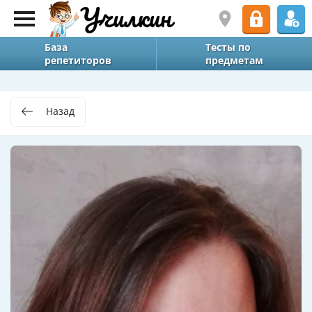
База
Тесты по
репетиторов
предметам
Назад