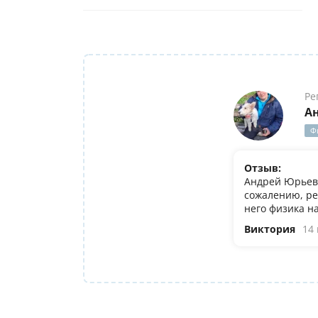
Ре
А
Ф
Отзыв:
Андрей Юрьеви
сожалению, ре
него физика н
Виктория
14