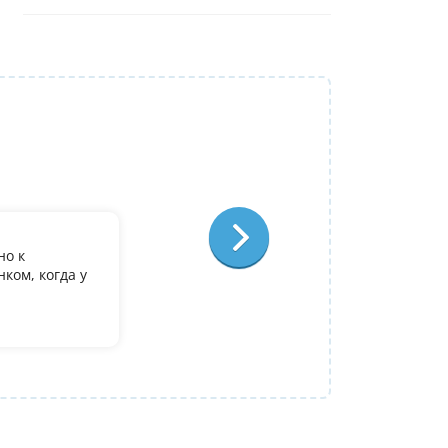
Репетитор:
Ольга Александровна
Физика
Отзыв:
но к
У дочери есть желание поступить в it лиц
ком, когда у
олимпиадеого уровня 7 и 8 класс за лето
9. Искали посильнее преподавателя для п
Ольгой Александровне! Спасибо!
Алина
14 июля 2026