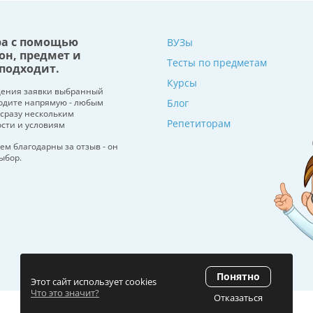
ра с помощью
ВУЗы
он, предмет и
Тесты по предметам
подходит.
Курсы
щения заявки выбранный
водите напрямую - любым
Блог
 сразу нескольким
Репетиторам
ости и условиям
ем благодарны за отзыв - он
ыбор.
Понятно
Этот сайт использует cookies
Что это значит?
Отказаться
Рейтинг 5.0
(120 отзывов)