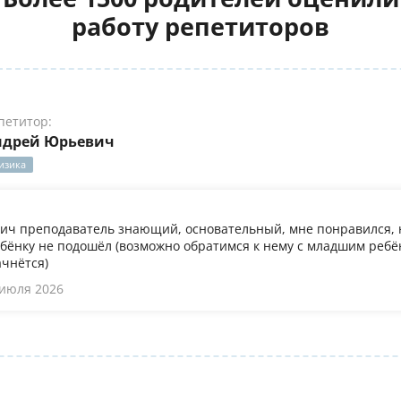
работу репетиторов
петитор:
ндрей Юрьевич
изика
ч преподаватель знающий, основательный, мне понравился, 
бёнку не подошёл (возможно обратимся к нему с младшим ребён
ачнётся)
 июля 2026