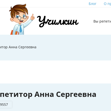
Блог
О п
Вы репет
итор Анна Сергеевна
петитор Анна Сергеевна
 9557