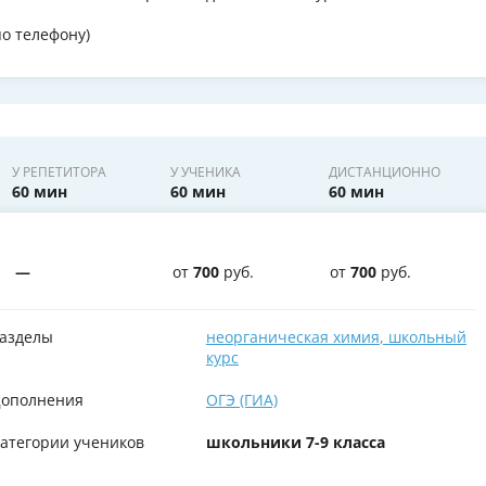
по телефону)
У РЕПЕТИТОРА
У УЧЕНИКА
ДИСТАНЦИОННО
60 мин
60 мин
60 мин
—
от
700
руб.
от
700
руб.
азделы
неорганическая химия
,
школьный
курс
ополнения
ОГЭ (ГИА)
атегории учеников
школьники 7-9 класса