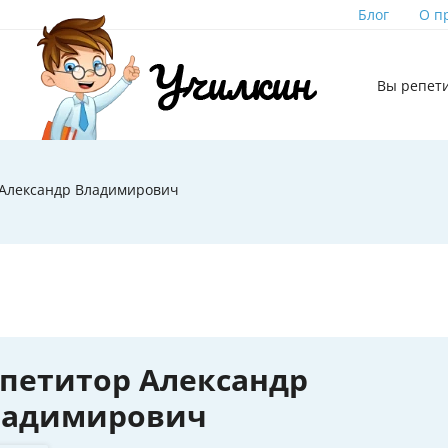
Блог
О п
Вы репет
 Александр Владимирович
петитор Александр
ладимирович