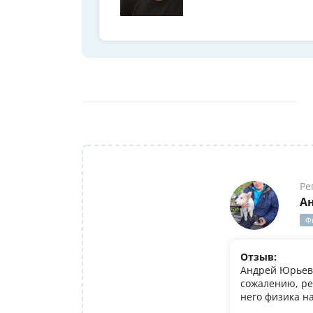
Ре
А
Ф
Отзыв:
Андрей Юрьеви
сожалению, ре
него физика н