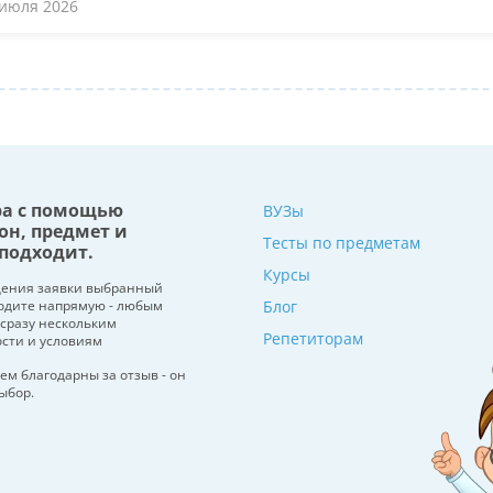
 июля 2026
ра с помощью
ВУЗы
он, предмет и
Тесты по предметам
подходит.
Курсы
щения заявки выбранный
водите напрямую - любым
Блог
 сразу нескольким
Репетиторам
ости и условиям
ем благодарны за отзыв - он
ыбор.