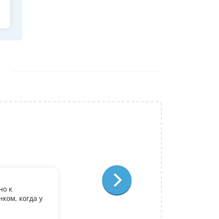
Репетитор:
Ольга Александровна
Физика
Отзыв:
но к
У дочери есть желание поступить в it лиц
ком, когда у
олимпиадеого уровня 7 и 8 класс за лето
9. Искали посильнее преподавателя для п
Ольгой Александровне! Спасибо!