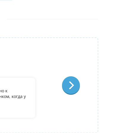
Репетитор:
Ольга Александровна
Физика
Отзыв:
но к
У дочери есть желание поступить в it лиц
ком, когда у
олимпиадеого уровня 7 и 8 класс за лето
9. Искали посильнее преподавателя для п
Ольгой Александровне! Спасибо!
Алина
14 июля 2026