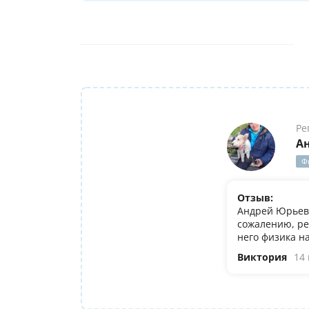
Ре
А
Ф
Отзыв:
Андрей Юрьеви
сожалению, ре
него физика н
Виктория
14