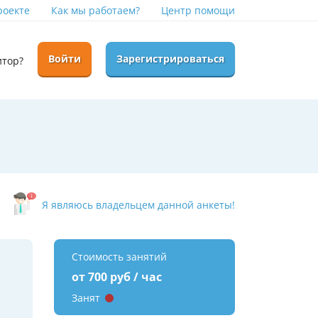
роекте
Как мы работаем?
Центр помощи
Войти
Зарегистрироваться
итор?
Я являюсь владельцем данной анкеты!
Стоимость занятий
от 700 руб / час
Занят