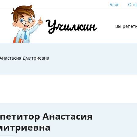
Блог
О п
Вы репет
 Анастасия Дмитриевна
петитор Анастасия
митриевна