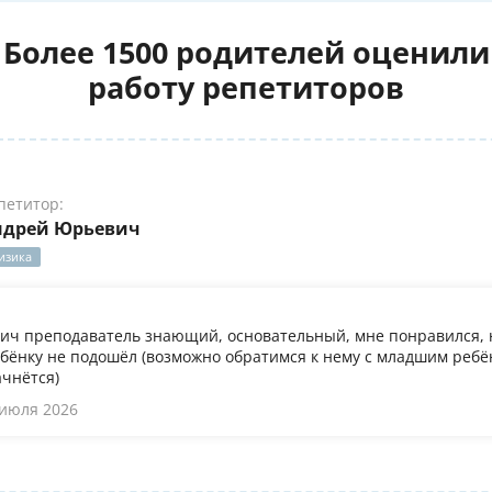
Более 1500 родителей оценили
работу репетиторов
петитор:
ндрей Юрьевич
изика
ч преподаватель знающий, основательный, мне понравился, 
бёнку не подошёл (возможно обратимся к нему с младшим ребён
ачнётся)
 июля 2026