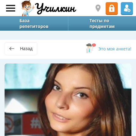
База
Тесты по
репетиторов
предметам
Назад
Это моя анкета!