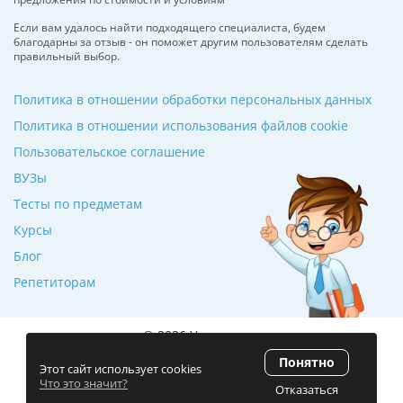
Если вам удалось найти подходящего специалиста, будем
благодарны за отзыв - он поможет другим пользователям сделать
правильный выбор.
Политика в отношении обработки персональных данных
Политика в отношении использования файлов cookie
Пользовательское соглашение
ВУЗы
Тесты по предметам
Курсы
Блог
Репетиторам
© 2026 Училкин.ru
Понятно
Рейтинг 5.0
(120 отзывов)
Этот сайт использует cookies
Что это значит?
Отказаться
Разработка сайта
ZmitroC.by
™