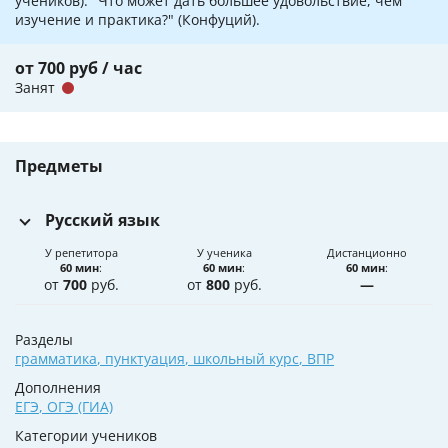
учеников): "Что может дать большее удовольствие, чем
изучение и практика?" (Конфуций).
от 700 руб / час
Занят
Предметы
Русский язык
У репетитора
У ученика
Дистанционно
60 мин
:
60 мин
:
60 мин
:
от
700
руб.
от
800
руб.
—
Разделы
грамматика
,
пунктуация
,
школьный курс
,
ВПР
Дополнения
ЕГЭ
,
ОГЭ (ГИА)
Категории учеников