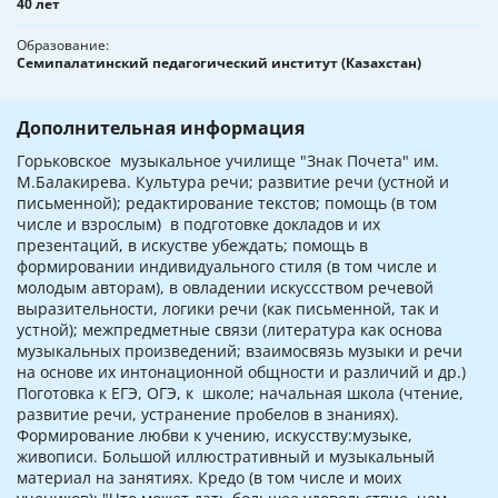
40 лет
Образование
Семипалатинский педагогический институт (Казахстан)
Дополнительная информация
Горьковское музыкальное училище "Знак Почета" им.
М.Балакирева. Культура речи; развитие речи (устной и
письменной); редактирование текстов; помощь (в том
числе и взрослым) в подготовке докладов и их
презентаций, в искустве убеждать; помощь в
формировании индивидуального стиля (в том числе и
молодым авторам), в овладении искуссством речевой
выразительности, логики речи (как письменной, так и
устной); межпредметные связи (литература как основа
музыкальных произведений; взаимосвязь музыки и речи
на основе их интонационной общности и различий и др.)
Поготовка к ЕГЭ, ОГЭ, к школе; начальная школа (чтение,
развитие речи, устранение пробелов в знаниях).
Формирование любви к учению, искусству:музыке,
живописи. Большой иллюстративный и музыкальный
материал на занятиях. Кредо (в том числе и моих