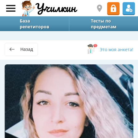
База
Тесты по
репетиторов
предметам
Назад
Это моя анкета!