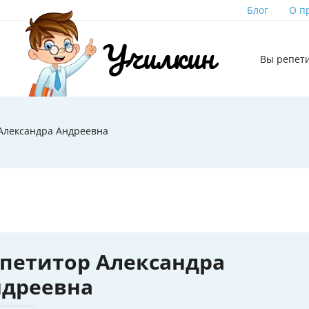
Блог
О п
Вы репет
Александра Андреевна
петитор Александра
ндреевна