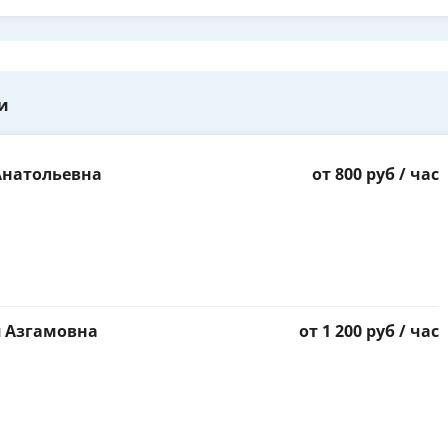
и
Анатольевна
от 800 руб / час
я Азгамовна
от 1 200 руб / час