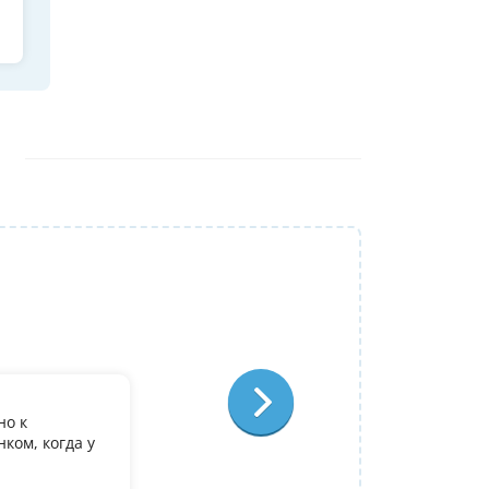
Репетитор:
Ольга Александровна
Физика
Отзыв:
но к
У дочери есть желание поступить в it лиц
ком, когда у
олимпиадеого уровня 7 и 8 класс за лето
9. Искали посильнее преподавателя для п
Ольгой Александровне! Спасибо!