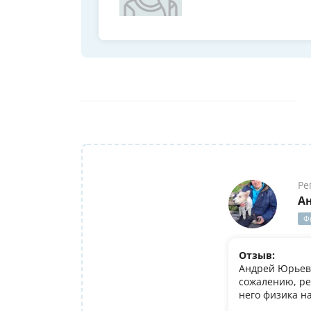
Ре
А
Ф
Отзыв:
Андрей Юрьеви
сожалению, ре
него физика н