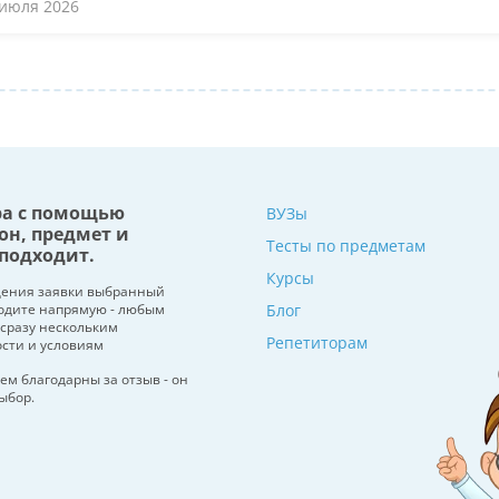
 июля 2026
ра с помощью
ВУЗы
он, предмет и
Тесты по предметам
подходит.
Курсы
щения заявки выбранный
водите напрямую - любым
Блог
 сразу нескольким
Репетиторам
ости и условиям
ем благодарны за отзыв - он
ыбор.