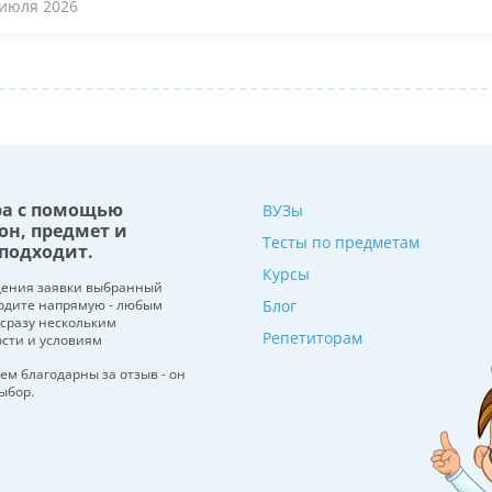
 июля 2026
ра с помощью
ВУЗы
он, предмет и
Тесты по предметам
подходит.
Курсы
щения заявки выбранный
водите напрямую - любым
Блог
 сразу нескольким
Репетиторам
ости и условиям
ем благодарны за отзыв - он
ыбор.