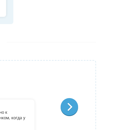
Репетитор:
Ольга Александровна
Физика
Отзыв:
но к
У дочери есть желание поступить в it лиц
ком, когда у
олимпиадеого уровня 7 и 8 класс за лето
9. Искали посильнее преподавателя для п
Ольгой Александровне! Спасибо!