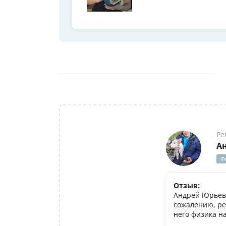
Ре
А
Ф
Отзыв:
Андрей Юрьеви
сожалению, ре
него физика н