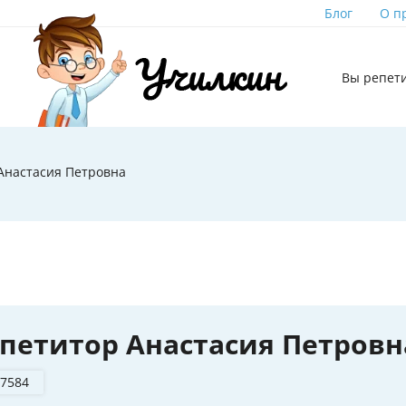
Блог
О п
Вы репет
Анастасия Петровна
петитор Анастасия Петровн
 7584