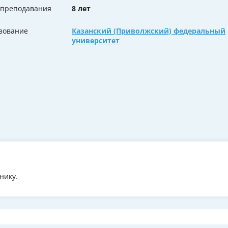
 преподавания
8 лет
зование
Казанский (Приволжский) федеральный
университет
нику.