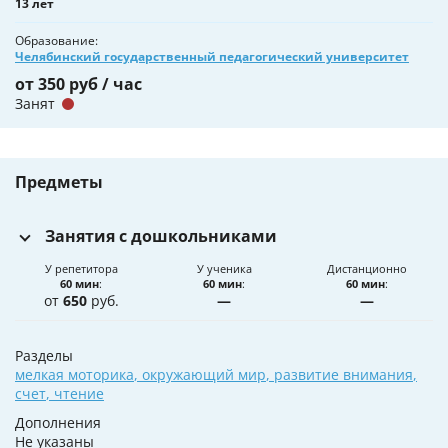
13 лет
Образование
Челябинский государственный педагогический университет
от 350 руб / час
Занят
Предметы
Занятия с дошкольниками
У репетитора
У ученика
Дистанционно
60 мин
:
60 мин
:
60 мин
:
от
650
руб.
—
—
Разделы
мелкая моторика
,
окружающий мир
,
развитие внимания
,
счет
,
чтение
Дополнения
Не указаны