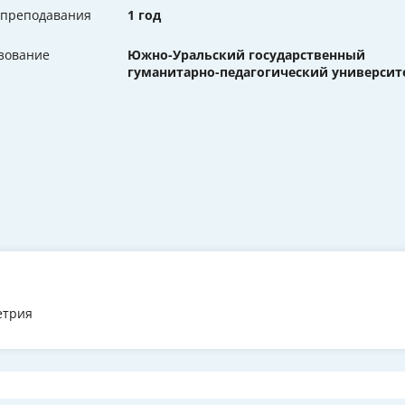
 преподавания
1 год
зование
Южно-Уральский государственный
гуманитарно-педагогический университ
етрия