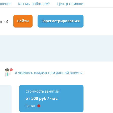
роекте
Как мы работаем?
Центр помощи
Войти
Зарегистрироваться
итор?
Я являюсь владельцем данной анкеты!
Стоимость занятий
от 500 руб / час
Занят