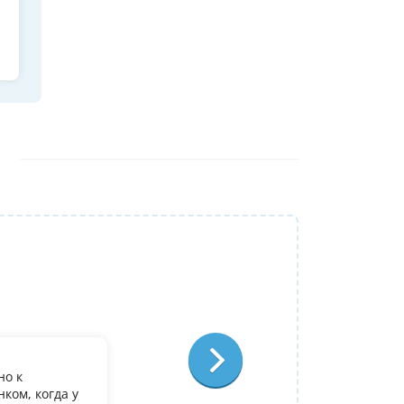
Репетитор:
Ольга Александровна
Физика
Отзыв:
но к
У дочери есть желание поступить в it лиц
ком, когда у
олимпиадеого уровня 7 и 8 класс за лето