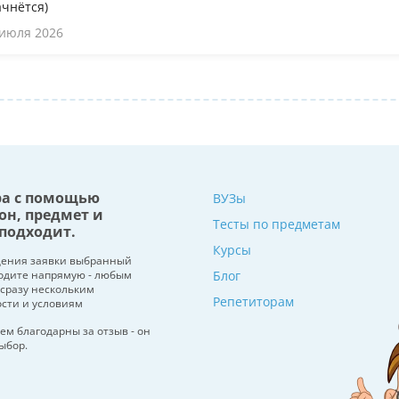
ачнётся)
 июля 2026
ра с помощью
ВУЗы
он, предмет и
Тесты по предметам
подходит.
Курсы
щения заявки выбранный
водите напрямую - любым
Блог
 сразу нескольким
Репетиторам
ости и условиям
ем благодарны за отзыв - он
ыбор.