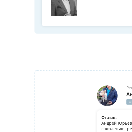
Ре
А
Ф
Отзыв:
Андрей Юрьеви
сожалению, ре