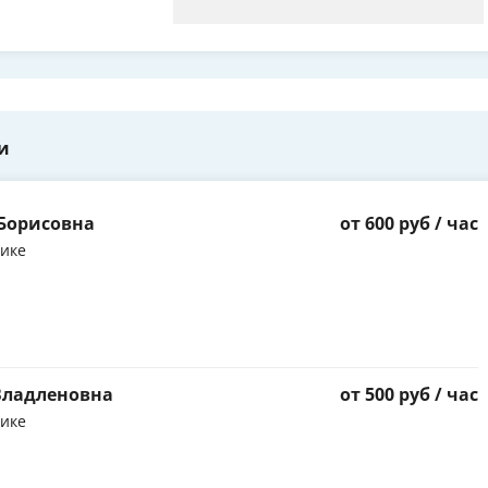
и
Борисовна
от 600 руб / час
тике
Владленовна
от 500 руб / час
тике