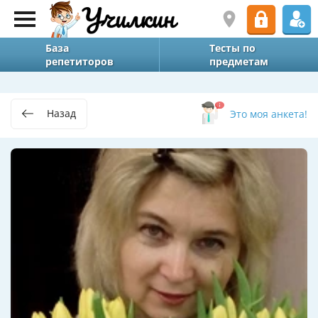
База
Тесты по
репетиторов
предметам
Назад
Это моя анкета!