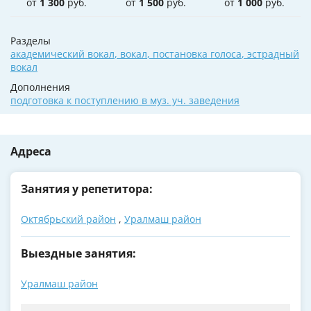
от
1 300
руб.
от
1 500
руб.
от
1 000
руб.
Разделы
академический вокал
,
вокал
,
постановка голоса
,
эстрадный
вокал
Дополнения
подготовка к поступлению в муз. уч. заведения
Адреса
Занятия у репетитора:
Октябрьский район
,
Уралмаш район
Выездные занятия:
Уралмаш район