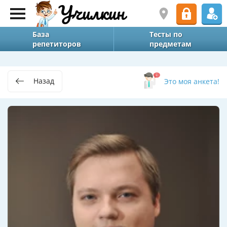
База
Тесты по
репетиторов
предметам
Назад
Это моя анкета!