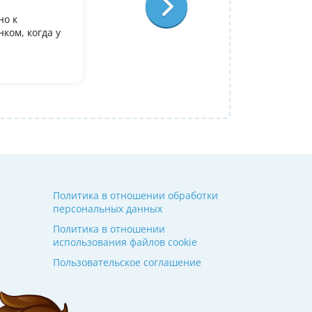
Отзыв:
но к
У дочери есть желание поступить в it лиц
ком, когда у
олимпиадеого уровня 7 и 8 класс за лето
9. Искали посильнее преподавателя для п
Ольгой Александровне! Спасибо!
Алина
14 июля 2026
Политика в отношении обработки
персональных данных
Политика в отношении
использования файлов cookie
Пользовательское соглашение