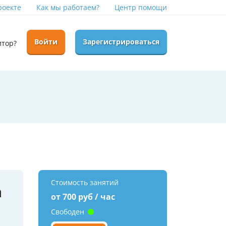
роекте
Как мы работаем?
Центр помощи
Войти
Зарегистрироваться
итор?
Стоимость занятий
а
от 700 руб / час
Свободен