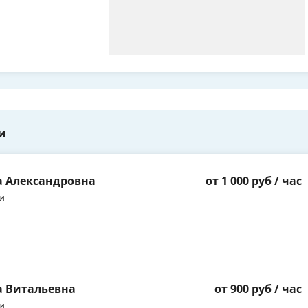
и
а Александровна
от 1 000 руб / час
и
а Витальевна
от 900 руб / час
и