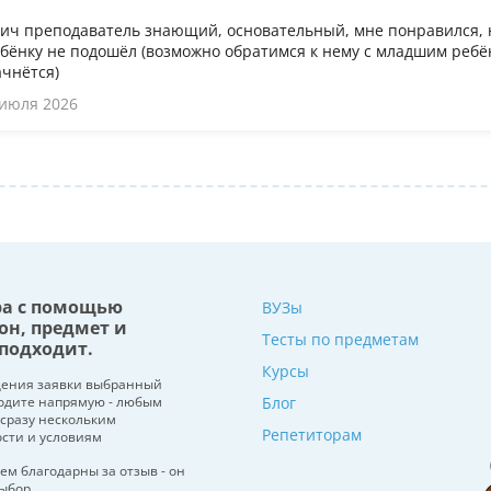
ч преподаватель знающий, основательный, мне понравился, 
бёнку не подошёл (возможно обратимся к нему с младшим ребён
ачнётся)
 июля 2026
ра с помощью
ВУЗы
он, предмет и
Тесты по предметам
подходит.
Курсы
щения заявки выбранный
водите напрямую - любым
Блог
 сразу нескольким
Репетиторам
ости и условиям
ем благодарны за отзыв - он
ыбор.