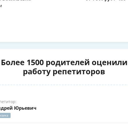
и
Более 1500 родителей оценили
работу репетиторов
петитор:
ндрей Юрьевич
изика