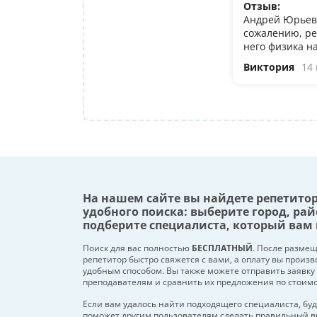
Отзыв:
Андрей Юрьеви
сожалению, ре
него физика н
Виктория
14
На нашем сайте вы найдете репетито
удобного поиска: выберите город, рай
подберите специалиста, который вам 
Поиск для вас полностью
БЕСПЛАТНЫЙ
. После разме
репетитор быстро свяжется с вами, а оплату вы произ
удобным способом. Вы также можете отправить заявку
преподавателям и сравнить их предложения по стоим
Если вам удалось найти подходящего специалиста, буд
поможет другим пользователям сделать правильный в