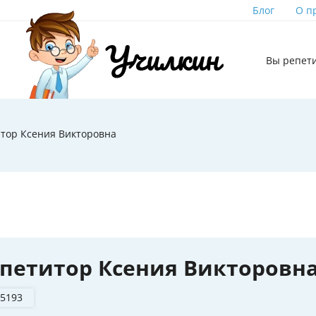
Блог
О п
Вы репет
тор Ксения Викторовна
петитор Ксения Викторовн
 5193