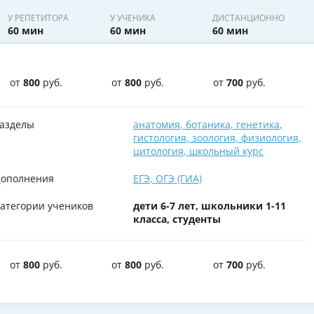
У РЕПЕТИТОРА
У УЧЕНИКА
ДИСТАНЦИОННО
60 мин
60 мин
60 мин
от
800
руб.
от
800
руб.
от
700
руб.
азделы
анатомия
,
ботаника
,
генетика
,
гистология
,
зоология
,
физиология
,
цитология
,
школьный курс
ополнения
ЕГЭ
,
ОГЭ (ГИА)
атегории учеников
дети 6-7 лет, школьники 1-11
класса, студенты
от
800
руб.
от
800
руб.
от
700
руб.