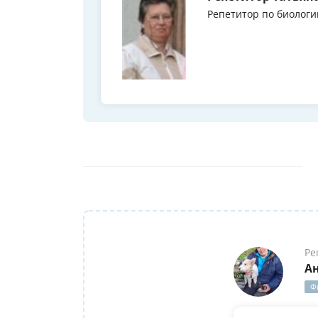
Репетитор по биологи
Ре
А
Ф