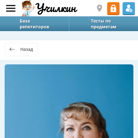
База
Тесты по
репетиторов
предметам
Назад