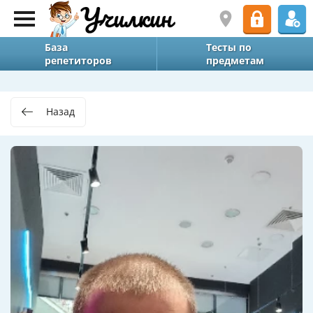
База
Тесты по
репетиторов
предметам
Назад